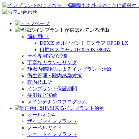
歯科用CT
DEXIS オルソパントモグラフ OP 3D LX
口腔内スキャナDEXIS IS 3800W
オペ専用室の完備
丁寧なカウンセリング
静脈内鎮静法によるインプラント治療
衛生管理・院内感染対策
院内技工所
インプラント保証期間
症例数と実績
メインテナンスプログラム
オールオン4
ザイゴマインプラント
ノーベルガイド
ショートインプラント