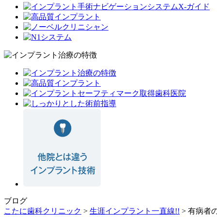
ブログ
こたに歯科クリニック
>
生涯インプラント一直線!!
>
有病者