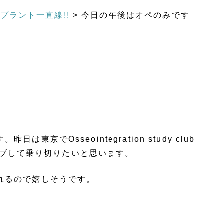
プラント一直線!!
>
今日の午後はオペのみです
sseointegration study club
セーブして乗り切りたいと思います。
れるので嬉しそうです。