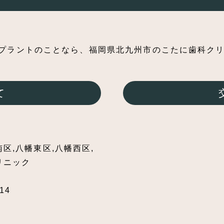
て
区,八幡東区,八幡西区,
リニック
14