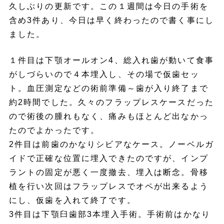
久しぶりの更新です。この１週間は今日の手術を
含め3件あり、今日は早く終わったので書く事にし
ました。
１件目は下顎オールオン4、総入れ歯が動いて食事
がしづらいので４本埋入し、その場で仮歯セッ
ト。血圧測定などの術前準備～歯が入り終了まで
約2時間でした。久々のフラップレスケースだった
ので術後の腫れもなく、痛みもほとんど出なかっ
たのでよかったです。
2件目は前歯のかなりシビアなケース。ノーベルガ
イドで正確な位置に埋入できたのですが、インプ
ラントの固定が悪く一度撤去、埋入は断念。骨移
植を行い次回はフラップレスでオペが出来るよう
にし、仮歯を入れて終了です。
3件目は下顎臼歯部3本埋入手術。手術前はかなり