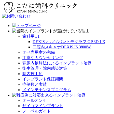
歯科用CT
DEXIS オルソパントモグラフ OP 3D LX
口腔内スキャナDEXIS IS 3800W
オペ専用室の完備
丁寧なカウンセリング
静脈内鎮静法によるインプラント治療
衛生管理・院内感染対策
院内技工所
インプラント保証期間
症例数と実績
メインテナンスプログラム
オールオン4
ザイゴマインプラント
ノーベルガイド