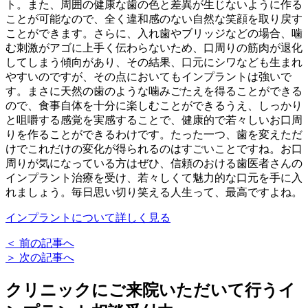
ト。また、周囲の健康な歯の色と差異が生じないように作る
ことが可能なので、全く違和感のない自然な笑顔を取り戻す
ことができます。さらに、入れ歯やブリッジなどの場合、噛
む刺激がアゴに上手く伝わらないため、口周りの筋肉が退化
してしまう傾向があり、その結果、口元にシワなども生まれ
やすいのですが、その点においてもインプラントは強いで
す。まさに天然の歯のような噛みごたえを得ることができる
ので、食事自体を十分に楽しむことができるうえ、しっかり
と咀嚼する感覚を実感することで、健康的で若々しいお口周
りを作ることができるわけです。たった一つ、歯を変えただ
けでこれだけの変化が得られるのはすごいことですね。お口
周りが気になっている方はぜひ、信頼のおける歯医者さんの
インプラント治療を受け、若々しくて魅力的な口元を手に入
れましょう。毎日思い切り笑える人生って、最高ですよね。
インプラントについて詳しく見る
＜ 前の記事へ
＞ 次の記事へ
クリニックにご来院いただいて行う
イ