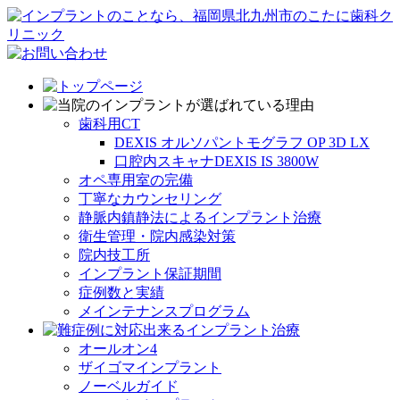
歯科用CT
DEXIS オルソパントモグラフ OP 3D LX
口腔内スキャナDEXIS IS 3800W
オペ専用室の完備
丁寧なカウンセリング
静脈内鎮静法によるインプラント治療
衛生管理・院内感染対策
院内技工所
インプラント保証期間
症例数と実績
メインテナンスプログラム
オールオン4
ザイゴマインプラント
ノーベルガイド