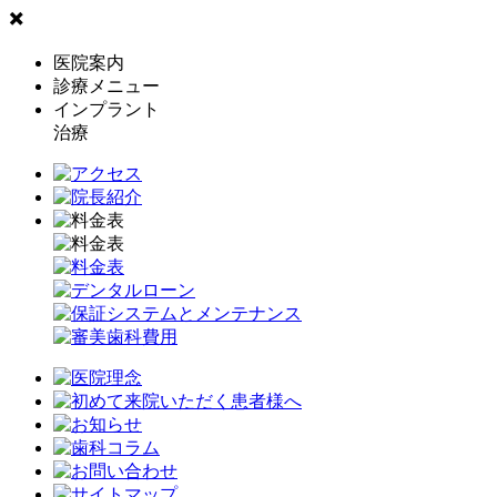
✖️
医院案内
診療メニュー
インプラント
治療