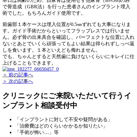
本日は高齢のため、自家骨は使用せず他家骨（Bi-Oss)のみ
で骨造成（GBR法）を行った患者さんのインプラント埋入
術でした。もちろんガイド使用です。
前歯部１本ケースは埋入位置が0.5㎜ずれても大事になりま
す。ガイド手術だからといってフラップレスでは行いませ
ん。必ず骨の出来具合を確認し、パーフェクトな位置に入れ
ないとあとでいくら頑張ってもよい結果は得られずしっぺ返
しを食います。１本といえども侮れません。
でも、ちゃんとすると天然歯に負けないくらいにキレイに仕
上げることもできます。
＜ 前の記事へ
＞ 次の記事へ
クリニックにご来院いただいて行う
イ
ンプラント相談受付中
「インプラントに対して不安や疑問がある」
「治療費はどのくらいかかるか知りたい」
「手術が怖い…」等