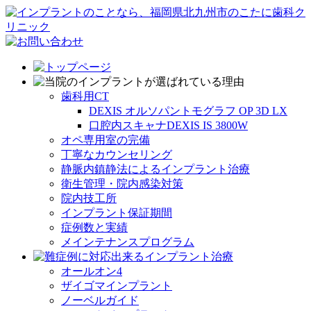
歯科用CT
DEXIS オルソパントモグラフ OP 3D LX
口腔内スキャナDEXIS IS 3800W
オペ専用室の完備
丁寧なカウンセリング
静脈内鎮静法によるインプラント治療
衛生管理・院内感染対策
院内技工所
インプラント保証期間
症例数と実績
メインテナンスプログラム
オールオン4
ザイゴマインプラント
ノーベルガイド